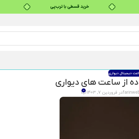
خرید قسطی با ترب‌پی
۴ قسط، بدون کارمزد
بدون ضامن، بدون سود
خرید قسطی با ترب‌پی
عت دیجیتال دیواری
ه از ساعت های دیواری
0
farinw
در فروردین 7, 1403