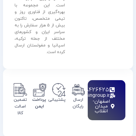
است. این مجموعه با
بهره‌گیری از فناوری روز و
تیمی متخصص، تاکنون
بیش از ۵ هزار سفارش را به
سراسر ایران و کشورهای
مختلف از جمله ترکیه،
اسپانیا و مغولستان ارسال
کرده است.
02128426425
info@haamingroup.ir
ارسال
پشتیبانی
پرداخت
تضمین
اصفهان-
میدان
رایگان
ایمن
اصالت
انقلاب
کالا