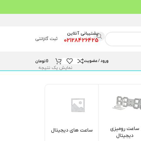
پشتیبانی آنلاین
ثبت گارانتی
02128426425
ورود / عضویت
0
تومان
نمایش یک نتیجه
ساعت رومیزی
ساعت و نمایشگر
ساعت های دیجیتال
دیجیتال
مسجد