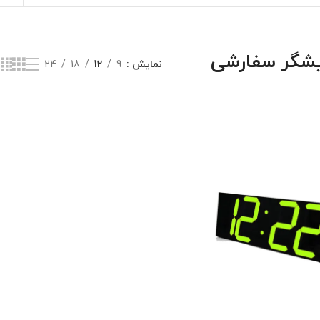
یشگر سفارشی
نمایش
9
12
18
24