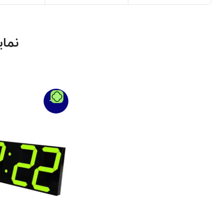
نما
-16%