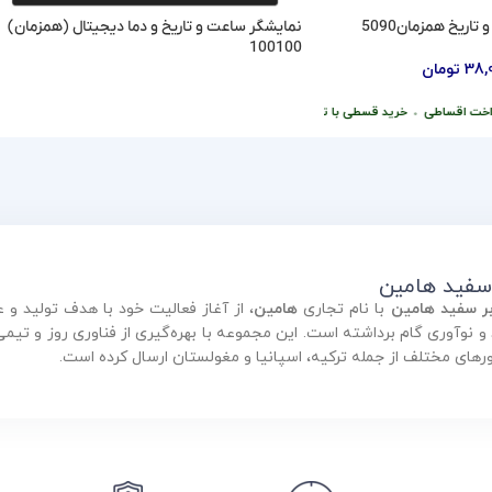
اریخ همزمان5090
نمایشگر ساعت و تاریخ و دما دیجیتال (همزمان)
100100
38,
تومان
اطلاعات بیشتر
خت اقساطی
•
خرید قسطی با ترب‌پی بدون کارمزد
 سفید هامین
بر سفید هامین
با نام تجاری
هامین
، از آغاز فعالیت خود با هدف تولید 
ورهای مختلف از جمله ترکیه، اسپانیا و مغولستان ارسال کرده است.