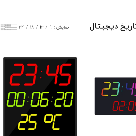
ریخ دیجیتال
نمایش
9
12
18
24