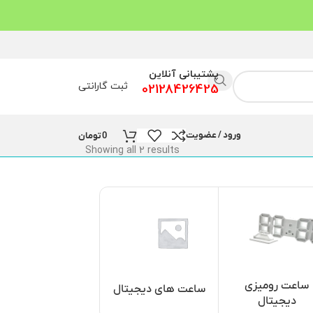
پشتیبانی آنلاین
ثبت گارانتی
02128426425
ورود / عضویت
0
تومان
Showing all 2 results
ساعت رومیزی
ساعت و نمایشگر
ساعت های دیجیتال
دیجیتال
مسجد