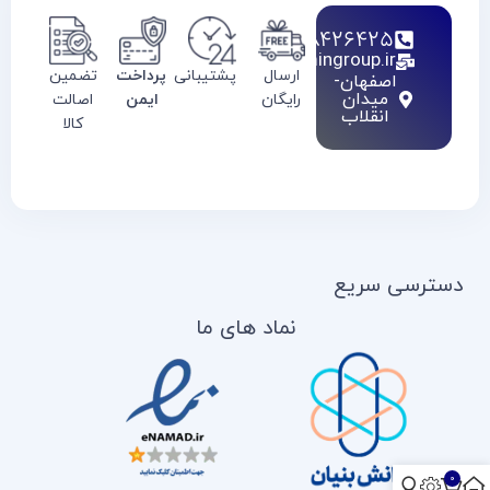
02128426425
info@haamingroup.ir
ارسال
پشتیبانی
پرداخت
تضمین
اصفهان-
میدان
رایگان
ایمن
اصالت
انقلاب
کالا
دسترسی سریع
نماد های ما
0