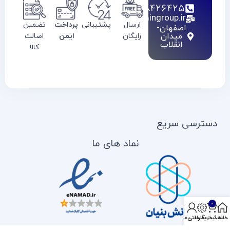
02128426425
info@haamingroup.ir
ارسال
پشتیبانی
پرداخت
تضمین
اصفهان-
میدان
رایگان
ایمن
اصالت
انقلاب
کالا
دسترسی سریع
نماد های ما
0
خانه
سبد خرید
ثبت گارانتی
حساب من