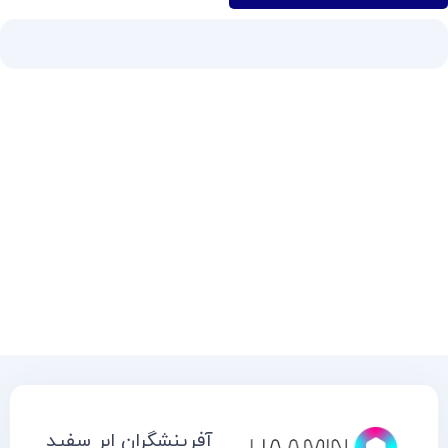
آفرینشگران ابر سفید