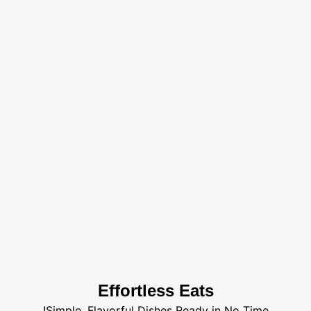
Effortless Eats
Simple, Flavorful Dishes Ready in No Time!