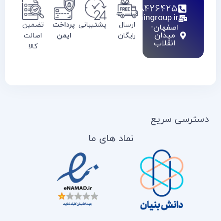
02128426425
info@haamingroup.ir
ارسال
پشتیبانی
پرداخت
تضمین
اصفهان-
میدان
رایگان
ایمن
اصالت
انقلاب
کالا
دسترسی سریع
نماد های ما