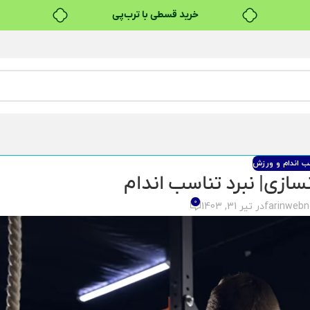
خرید قسطی با ترب‌پی
ب اندام و ورزش
ازی| نبرد تناسب اندام
0
farinweb
در تیر 31, 1403