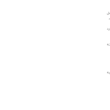
ل
.
رد
ه
به