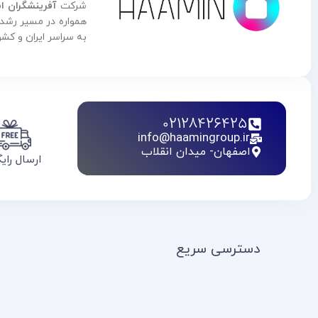
شرکت
آفرینشگران ا
به سراسر ایران و کش
02128426425
info@haamingroup.ir
اصفهان- میدان انقلاب
ارسال رای
دسترسی سریع