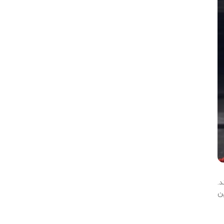
د.
ین