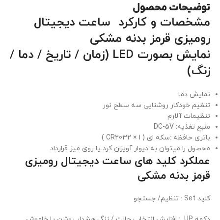
توضیحات محصول
مشخصات و کارکرد ساعت دیجیتال
رومیزی قرمز بدنه مشکی
نمایش بصورت LED (زمان / تاریخ / دما /
زنگ)
نمایش دما
تنظیم خودکار روشنایی سه سطح نور
تنظیمات آلارم
منبع تغذیه: DC-5V
باتری حافظه :سکه ای ( CR2032 × 1 )
محصول را میتوان به دیوار آویزان کرد یا روی میز قرارداد
عملکرد کلید های ساعت دیجیتال رومیزی
قرمز بدنه مشکی
کلید Set : تنظيم/ جستجو
دکمه UP : افزایش انتخاب حالت / زنگ هشدار روشن یا خاموش