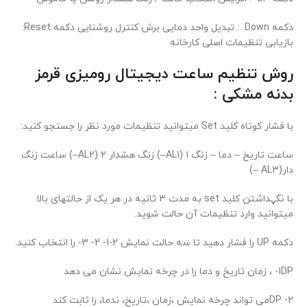
دکمه Down : تبدیل واحد دمایی برش کنترل روشنایی دکمه Reset:
بازیابی تنظیمات اصلی کارخانه
روش تنظیم ساعت دیجیتال رومیزی قرمز
بدنه مشکی :
با فشار کوتاه کلید Set میتوانید تنظیمات مورد نظر را جستجو کنید:
ساعت تاریخ – دما – زنگ ۱ (AL1–) زنگ هشدار ۲ (AL2–) ساعت زنگ
دار(AL3 –)
با نگہداشتن کلید set به مدت ۳ ثانیه در هر یک از حالتهای بالا
میتوانید وارد تنظیمات آن حالت شوید.
دکمه UP را فشار دهید تا سه حالت نمایش 2-1- 2- 3- را انتخاب کنید.
1DP- ، زمان تاریخ و دما را در چرخه نمایش نشان می دهد
DP -2می تواند چرخه نمایش ،زمان ،تاریخ، ندما، را ثابت کند