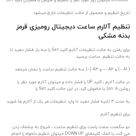
DOWN,UP میتوان روز مورد نظر را تنظیم و سپس با فشردن کلید Set
تاریخ تنظیم و محصول از حالت تنظیمات خارج میشود.
تنظیم آلارم ساعت دیجیتال رومیزی قرمز
بدنه مشکی
برای رفتن به حالت تنظیمات آلارم کلید Set را سه بار فشار دهید تا
به حالت تنظیم ساعت برسید
( A1 –) و A2 — و A3 (–) سه حالت تنظیم ساعت را نشان میدهد
در حالت آلارم ، کلید UP را فشار داده و میتوان آلارم مورد نظر را
روشن on: A) یا خاموش کرد، در این حالت کلید Set را
به مدت ۳ ثانیه فشار دهید تا وارد تنظیمات هر یک از آلارم ها شوید
برای تنظیم آلارم :
دو سگمنت سمت راست برای تنظیم ساعت ، شروع به چشمک زدن
می کند، با کمک کلیدهای DOWN UP میتوان تنظیم دلخواه را انجام