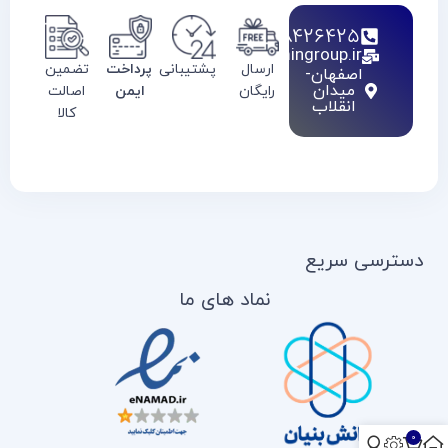
02128426425
info@haamingroup.ir
ارسال
پشتیبانی
پرداخت
تضمین
اصفهان-
میدان
رایگان
ایمن
اصالت
انقلاب
کالا
دسترسی سریع
نماد های ما
0