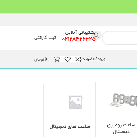
پشتیبانی آنلاین
ثبت گارانتی
02128426425
ورود / عضویت
0
تومان
ساعت رومیزی
ساعت و نمایشگر
ساعت های دیجیتال
دیجیتال
مسجد