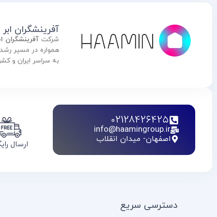
آفرینشگران ابر
شرکت
آفرینشگران ا
به سراسر ایران و کش
02128426425
info@haamingroup.ir
اصفهان- میدان انقلاب
ارسال رای
دسترسی سریع