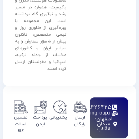
محصولات هوشمند، مدرن و
باکیفیت، همواره در مسیر
رشد و نوآوری گام برداشته
است. این مجموعه با
بهره‌گیری از فناوری روز و
تیمی متخصص، تاکنون
بیش از ۵ هزار سفارش را به
سراسر ایران و کشورهای
مختلف از جمله ترکیه،
اسپانیا و مغولستان ارسال
کرده است.
02128426425
info@haamingroup.ir
ارسال
پشتیبانی
پرداخت
تضمین
اصفهان-
میدان
رایگان
ایمن
اصالت
انقلاب
کالا