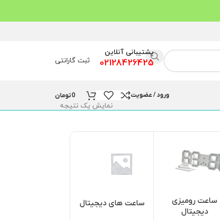
پشتیبانی آنلاین
ثبت گارانتی
02128426425
ورود / عضویت
0
تومان
نمایش یک نتیجه
ساعت رومیزی
ساعت و نمایشگر
ساعت های دیجیتال
دیجیتال
مسجد