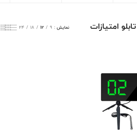
تابلو امتیازات
نمایش
9
12
18
24