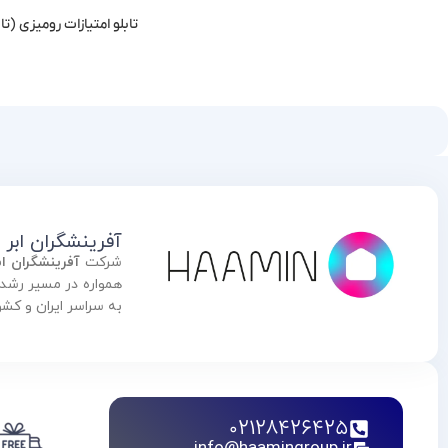
تابلو امتیازات رومیزی (تاب
اطلاعات بیشتر
آفرینشگران ابر
شرکت
آفرینشگران ا
به سراسر ایران و کش
02128426425