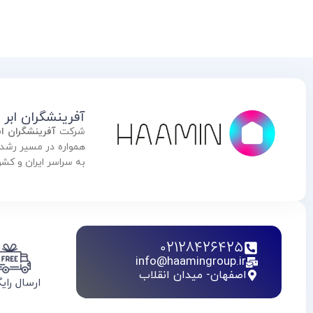
آفرینشگران ابر
شرکت
آفرینشگران ا
به سراسر ایران و کش
02128426425
info@haamingroup.ir
اصفهان- میدان انقلاب
ارسال رای